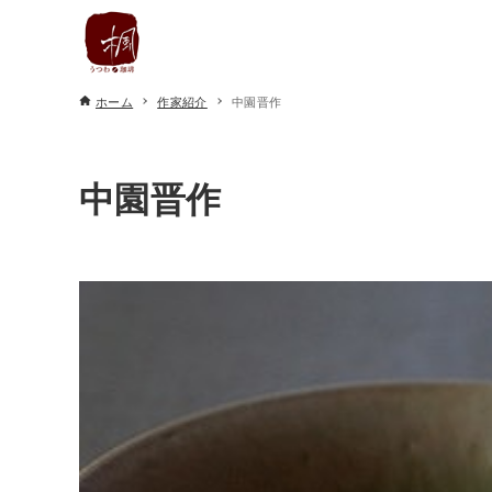
ホーム
作家紹介
中園晋作
中園晋作