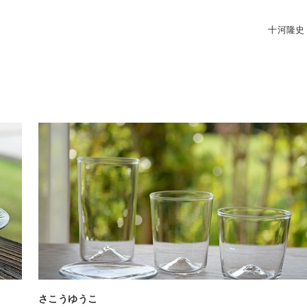
十河隆史
さこうゆうこ