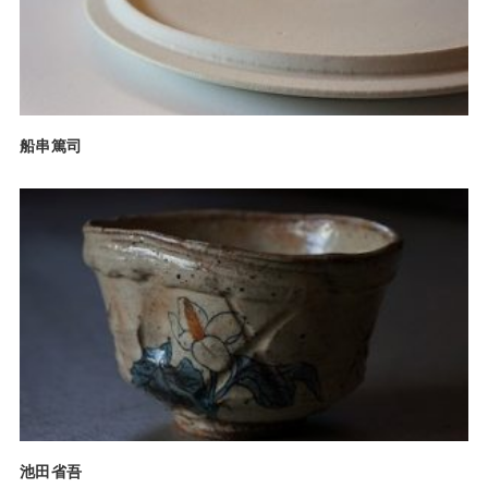
船串篤司
池田省吾