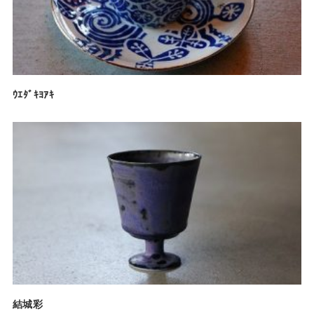
ｳｴﾀﾞｷﾖｱｷ
結城彩