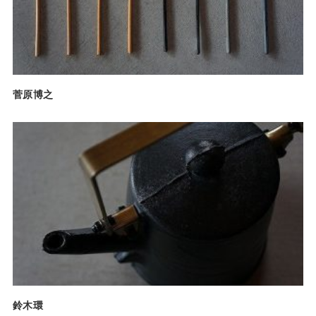
菅原博之
鈴木環