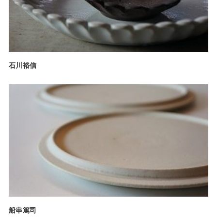
石川裕信
船串篤司